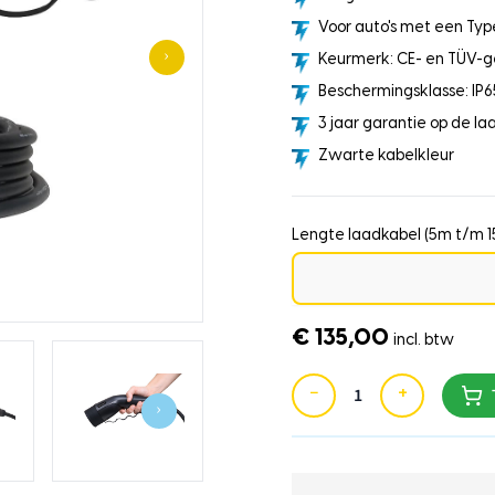
Voor auto's met een Type
›
Keurmerk: CE- en TÜV-g
Beschermingsklasse: IP6
3 jaar garantie op de la
Zwarte kabelkleur
Lengte laadkabel (5m t/m 
€ 135,00
incl. btw
−
+
›