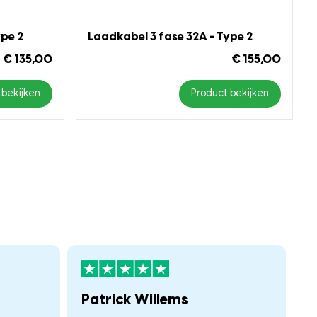
ype 2
Laadkabel 3 fase 32A - Type 2
€ 135,00
€ 155,00
 bekijken
Product bekijken
Patrick Willems
F