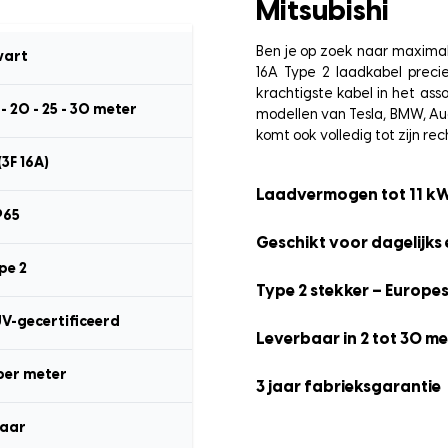
Mitsubishi
Ben je op zoek naar maximal
art
16A Type 2 laadkabel preci
krachtigste kabel in het as
15 - 20 - 25 - 30 meter
modellen van Tesla, BMW, Aud
komt ook volledig tot zijn rec
(3F 16A)
Laadvermogen tot 11 k
P65
Geschikt voor dagelijks 
pe 2
Type 2 stekker – Europe
ÜV-gecertificeerd
Leverbaar in 2 tot 30 me
per meter
3 jaar fabrieksgarantie
jaar