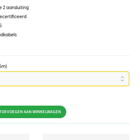
 2 aansluiting
ecertificeerd
5
adkabels
15m)
TOEVOEGEN AAN WINKELWAGEN