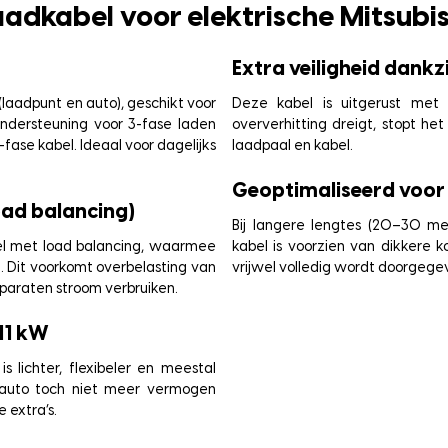
aadkabel voor elektrische Mitsubis
Extra veiligheid dankz
(laadpunt en auto), geschikt voor
Deze kabel is uitgerust met 
ondersteuning voor 3-fase laden
oververhitting dreigt, stopt h
-fase kabel. Ideaal voor dagelijks
laadpaal en kabel.
Geoptimaliseerd voor
oad balancing)
Bij langere lengtes (20–30 met
bel met load balancing, waarmee
kabel is voorzien van dikkere
d. Dit voorkomt overbelasting van
vrijwel volledig wordt doorgege
apparaten stroom verbruiken.
 11 kW
s lichter, flexibeler en meestal
f auto toch niet meer vermogen
 extra’s.