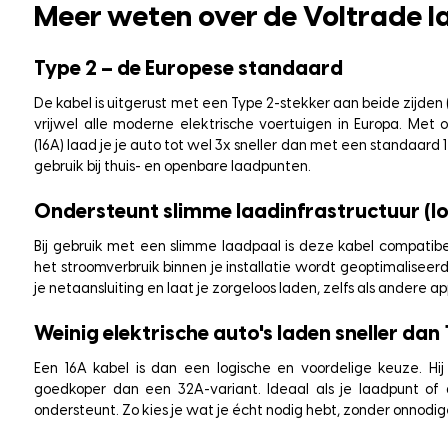
Meer weten over de Voltrade
l
Type 2 – de Europese standaard
De kabel is uitgerust met een Type 2-stekker aan beide zijden 
vrijwel alle moderne elektrische voertuigen in Europa. Met 
(16A) laad je je auto tot wel 3x sneller dan met een standaard 1
gebruik bij thuis- en openbare laadpunten.
Ondersteunt slimme laadinfrastructuur (l
Bij gebruik met een slimme laadpaal is deze kabel compati
het stroomverbruik binnen je installatie wordt geoptimaliseer
je netaansluiting en laat je zorgeloos laden, zelfs als andere 
Weinig elektrische auto's laden sneller dan
Een 16A kabel is dan een logische en voordelige keuze. Hij i
goedkoper dan een 32A-variant. Ideaal als je laadpunt o
ondersteunt. Zo kies je wat je écht nodig hebt, zonder onnodige