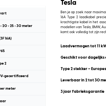
Tesla
Ben je op zoek naar maximal
art
16A Type 2 laadkabel preci
krachtigste kabel in het as
15 - 20 - 25 - 30 meter
modellen van Tesla, BMW, Aud
komt ook volledig tot zijn rec
(3F 16A)
Laadvermogen tot 11 k
P65
Geschikt voor dagelijks 
pe 2
Type 2 stekker – Europe
ÜV-gecertificeerd
Leverbaar in 2 tot 30 me
per meter
3 jaar fabrieksgarantie
jaar