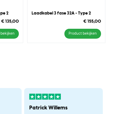
ype 2
Laadkabel 3 fase 32A - Type 2
€ 135,00
€ 155,00
 bekijken
Product bekijken
Patrick Willems
F