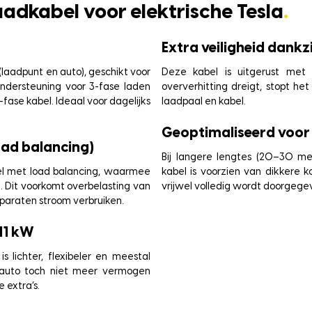
aadkabel voor elektrische Tesla
.
Extra veiligheid dankz
(laadpunt en auto), geschikt voor
Deze kabel is uitgerust met 
ondersteuning voor 3-fase laden
oververhitting dreigt, stopt h
-fase kabel. Ideaal voor dagelijks
laadpaal en kabel.
Geoptimaliseerd voor
oad balancing)
Bij langere lengtes (20–30 met
bel met load balancing, waarmee
kabel is voorzien van dikkere
d. Dit voorkomt overbelasting van
vrijwel volledig wordt doorgege
apparaten stroom verbruiken.
 11 kW
s lichter, flexibeler en meestal
f auto toch niet meer vermogen
 extra’s.