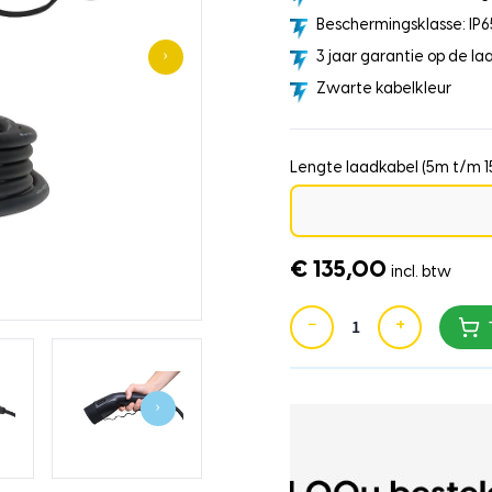
Beschermingsklasse: IP6
›
3 jaar garantie op de la
Zwarte kabelkleur
Lengte laadkabel (5m t/m 
€ 135,00
incl. btw
−
+
›