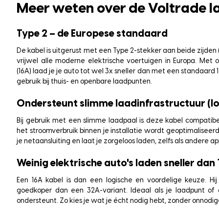
Meer weten over de Voltrade
l
Type 2 – de Europese standaard
De kabel is uitgerust met een Type 2-stekker aan beide zijden 
vrijwel alle moderne elektrische voertuigen in Europa. Met 
(16A) laad je je auto tot wel 3x sneller dan met een standaard 1
gebruik bij thuis- en openbare laadpunten.
Ondersteunt slimme laadinfrastructuur (l
Bij gebruik met een slimme laadpaal is deze kabel compati
het stroomverbruik binnen je installatie wordt geoptimaliseer
je netaansluiting en laat je zorgeloos laden, zelfs als andere 
Weinig elektrische auto's laden sneller dan
Een 16A kabel is dan een logische en voordelige keuze. Hij i
goedkoper dan een 32A-variant. Ideaal als je laadpunt o
ondersteunt. Zo kies je wat je écht nodig hebt, zonder onnodige