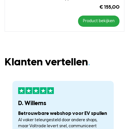
€ 155,00
Product bekijken
Klanten vertellen
.
D. Willems
K
Betrouwbare webshop voor EV spullen
U
Al vaker teleurgesteld door andere shops,
La
maar Voltrade levert snel, communiceert
c