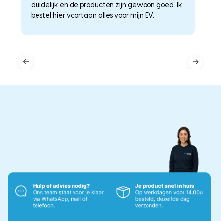
duidelijk en de producten zijn gewoon goed. Ik
a
–
bestel hier voortaan alles voor mijn EV.
he
←
→