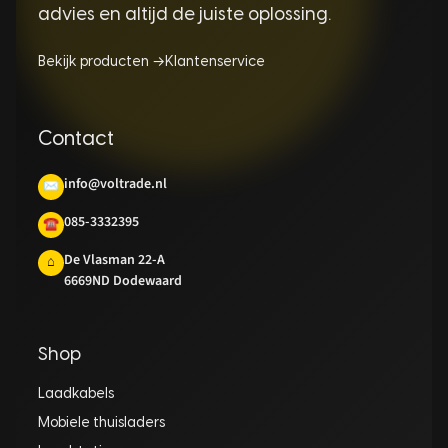
advies en altijd de juiste oplossing.
Bekijk producten →
Klantenservice
Contact
info@voltrade.nl
✉
085-3332395
☎
De Vlasman 22-A
⌂
6669ND Dodewaard
Shop
Laadkabels
Mobiele thuisladers