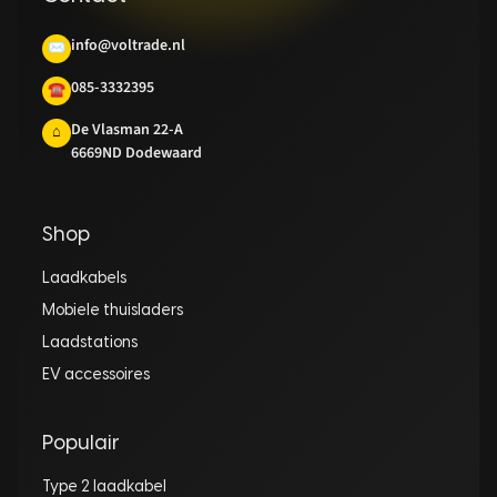
info@voltrade.nl
✉
085-3332395
☎
De Vlasman 22-A
⌂
6669ND Dodewaard
Shop
Laadkabels
Mobiele thuisladers
Laadstations
EV accessoires
Populair
Type 2 laadkabel