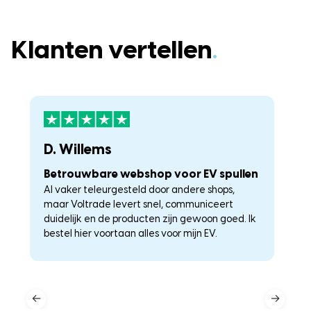
Klanten vertellen
.
D. Willems
K
Betrouwbare webshop voor EV spullen
U
Al vaker teleurgesteld door andere shops,
La
maar Voltrade levert snel, communiceert
c
duidelijk en de producten zijn gewoon goed. Ik
a
–
bestel hier voortaan alles voor mijn EV.
he
←
→