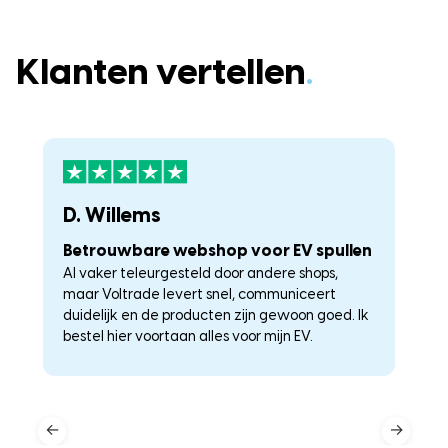
Klanten vertellen
.
D. Willems
K
Betrouwbare webshop voor EV spullen
U
Al vaker teleurgesteld door andere shops,
La
maar Voltrade levert snel, communiceert
c
duidelijk en de producten zijn gewoon goed. Ik
a
–
bestel hier voortaan alles voor mijn EV.
he
←
→