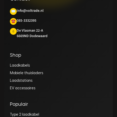
info@voltrade.nl
✉
085-3332395
☎
De Vlasman 22-A
⌂
6669ND Dodewaard
Shop
Laadkabels
Mobiele thuisladers
Laadstations
EV accessoires
Populair
Type 2 laadkabel