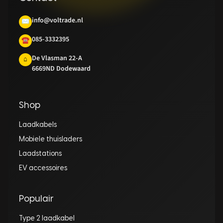
info@voltrade.nl
✉
085-3332395
☎
De Vlasman 22-A
⌂
6669ND Dodewaard
Shop
Laadkabels
Mobiele thuisladers
Laadstations
EV accessoires
Populair
Type 2 laadkabel