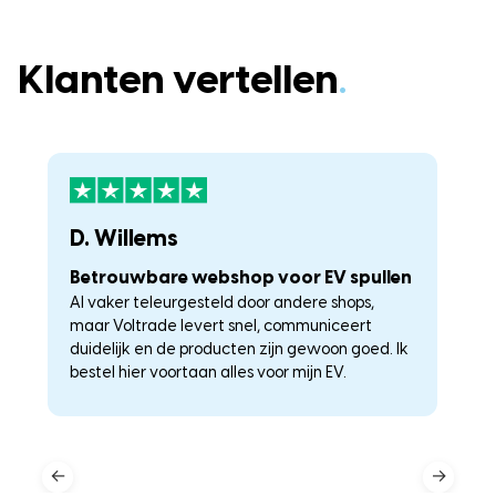
Klanten vertellen
.
D. Willems
K
Betrouwbare webshop voor EV spullen
U
Al vaker teleurgesteld door andere shops,
La
maar Voltrade levert snel, communiceert
c
duidelijk en de producten zijn gewoon goed. Ik
a
–
bestel hier voortaan alles voor mijn EV.
he
←
→