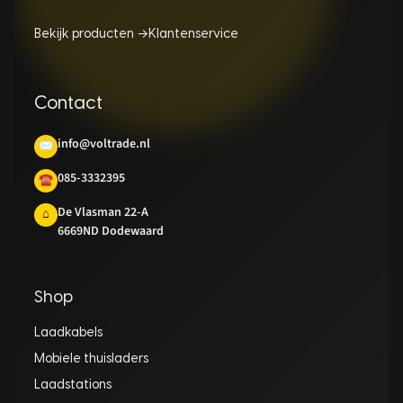
Bekijk producten →
Klantenservice
Contact
info@voltrade.nl
✉
085-3332395
☎
De Vlasman 22-A
⌂
6669ND Dodewaard
Shop
Laadkabels
Mobiele thuisladers
Laadstations