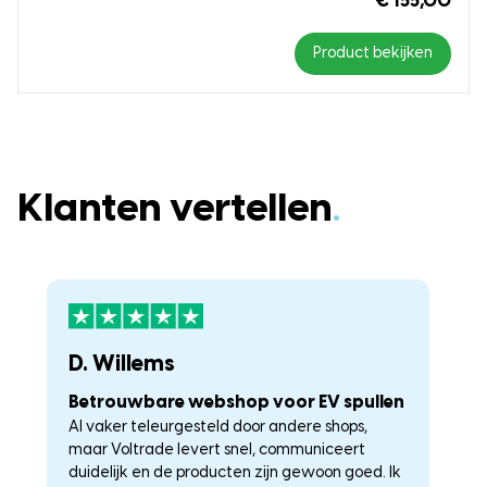
€ 155,00
Product bekijken
Klanten vertellen
.
D. Willems
K
Betrouwbare webshop voor EV spullen
U
Al vaker teleurgesteld door andere shops,
La
maar Voltrade levert snel, communiceert
c
duidelijk en de producten zijn gewoon goed. Ik
a
–