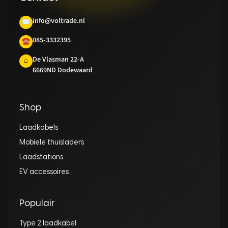
info@voltrade.nl
✉
085-3332395
☎
De Vlasman 22-A
⌂
6669ND Dodewaard
Shop
Laadkabels
Mobiele thuisladers
Laadstations
EV accessoires
Populair
Type 2 laadkabel