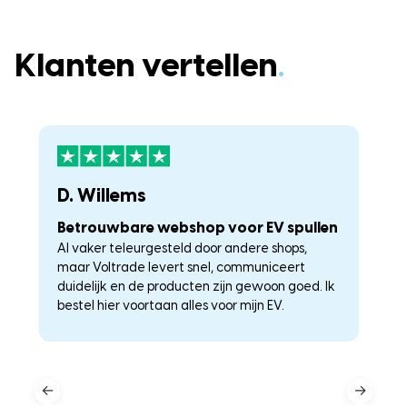
Klanten vertellen
.
D. Willems
K
Betrouwbare webshop voor EV spullen
U
Al vaker teleurgesteld door andere shops,
La
maar Voltrade levert snel, communiceert
c
duidelijk en de producten zijn gewoon goed. Ik
a
–
bestel hier voortaan alles voor mijn EV.
he
←
→