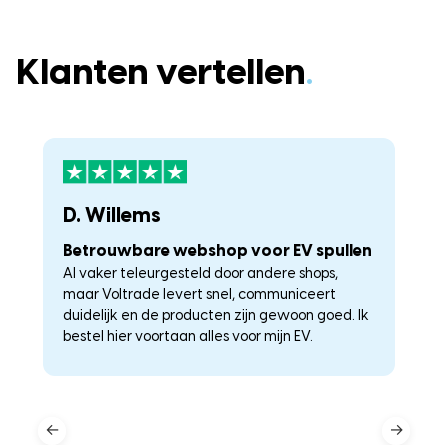
Klanten vertellen
.
D. Willems
K
Betrouwbare webshop voor EV spullen
U
Al vaker teleurgesteld door andere shops,
La
maar Voltrade levert snel, communiceert
c
duidelijk en de producten zijn gewoon goed. Ik
a
–
bestel hier voortaan alles voor mijn EV.
he
←
→