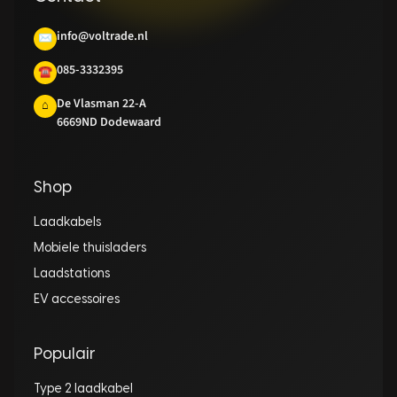
info@voltrade.nl
✉
085-3332395
☎
De Vlasman 22-A
⌂
6669ND Dodewaard
Shop
Laadkabels
Mobiele thuisladers
Laadstations
EV accessoires
Populair
Type 2 laadkabel