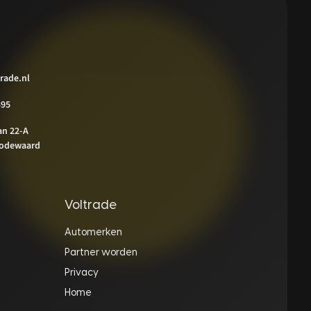
rade.nl
395
an 22-A
odewaard
Voltrade
Automerken
Partner worden
Privacy
Home