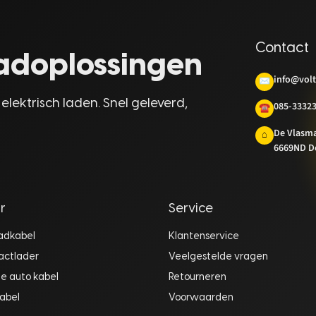
Contact
laadoplossingen
info@volt
✉
 elektrisch laden. Snel geleverd,
085-3332
☎
De Vlasm
⌂
6669ND D
r
Service
aadkabel
Klantenservice
actlader
Veelgestelde vragen
he auto kabel
Retourneren
abel
Voorwaarden