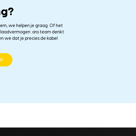
ng?
eem, we helpen je graag. Of het
le laadvermogen: ons team denkt
en we dat je precies de kabel
pp