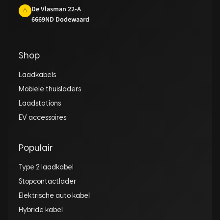
De Vlasman 22-A
⌂
6669ND Dodewaard
Shop
Laadkabels
Mobiele thuisladers
Laadstations
EV accessoires
Populair
Type 2 laadkabel
Stopcontactlader
Elektrische auto kabel
Hybride kabel