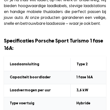
Of je nu thuis wilt laden, op het werk of onderweg; wij
bieden hoogwaardige laadkabels, stevige laadstations
en handige mobiele thuisladers die perfect passen bij
jouw auto. Al onze producten garanderen een veilige,
snelle en betrouwbare laadsessie – waar je ook bent.
Specificaties Porsche Sport Turismo 1 fase
16A:
Laadaansluiting
Type 2
Capaciteit boordlader
1 fase 16A
Laadvermogen
per uur
3,6
kW
Type voertuig
Hybride