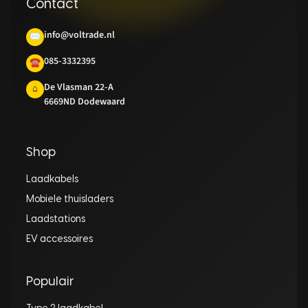
Contact
info@voltrade.nl
✉
085-3332395
☎
De Vlasman 22-A
⌂
6669ND Dodewaard
Shop
Laadkabels
Mobiele thuisladers
Laadstations
EV accessoires
Populair