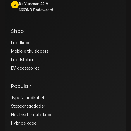
De Vlasman 22-A
⌂
6669ND Dodewaard
Shop
Laadkabels
Mobiele thuisladers
Laadstations
EV accessoires
Populair
Type 2 laadkabel
Stopcontactlader
Elektrische auto kabel
Hybride kabel