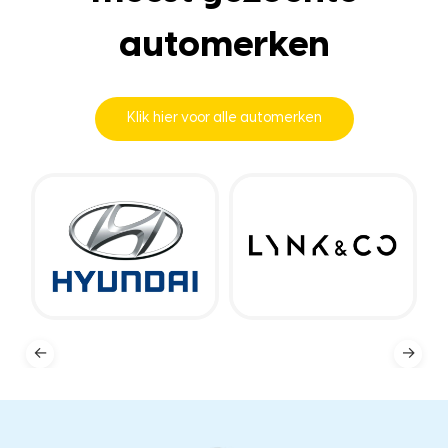
automerken
Klik hier voor alle automerken
←
→