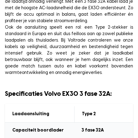
de laadtijd onnodig verlengt. Met een 3 fase 32A kabel laad je
met de hoogste AC-laadsnelheid die de EX30 ondersteunt. Zo
blijft de accu optimaal in balans, gaat laden efficiënter én
profiteer je van stabiele stroomverdeling.
Ook de aansluiting speelt een rol: een Type 2-stekker is
standaard in Europa en sluit dus feilloos aan op zowel publieke
laadpalen als thuisladers. Bij Voltrade controleren we onze
kabels op veiligheid, duurzaamheid en bestendigheid tegen
intensief gebruik. Zo weet je zeker dat je laadkabel
betrouwbaar blijft, ook wanneer je hem dagelijks inzet. Een
goede match tussen auto en kabel voorkomt bovendien
warmteontwikkeling en onnodig energieverlies.
Specificaties Volvo EX30 3 fase 32A:
Laadaansluiting
Type 2
Capaciteit boordlader
3
fase 32A