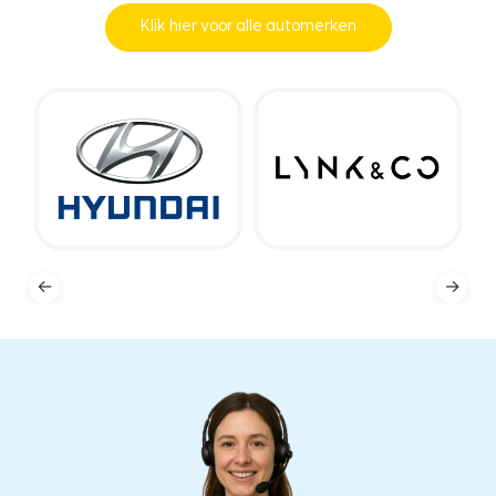
Klik hier voor alle automerken
←
→