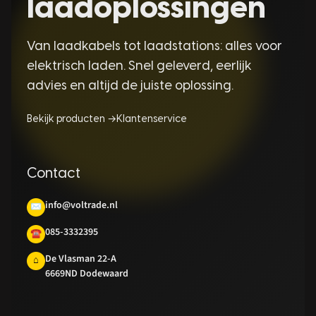
laadoplossingen
Van laadkabels tot laadstations: alles voor
elektrisch laden. Snel geleverd, eerlijk
advies en altijd de juiste oplossing.
Bekijk producten →
Klantenservice
Contact
info@voltrade.nl
✉
085-3332395
☎
De Vlasman 22-A
⌂
6669ND Dodewaard